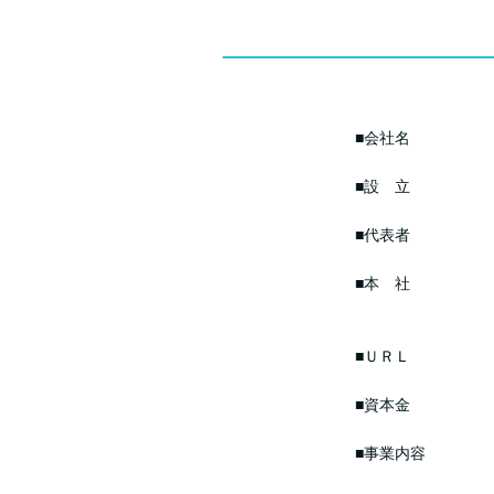
■会社名 
■設 立 
■代表者 
■本 社 
東京都渋谷区
■ＵＲＬ www
■資本金 5
■事業内容
・技術顧問