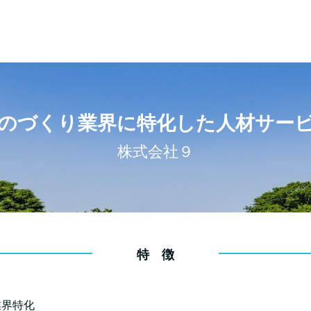
のづくり業界に特化した人材サー
株式会社９
特 徴
業界特化